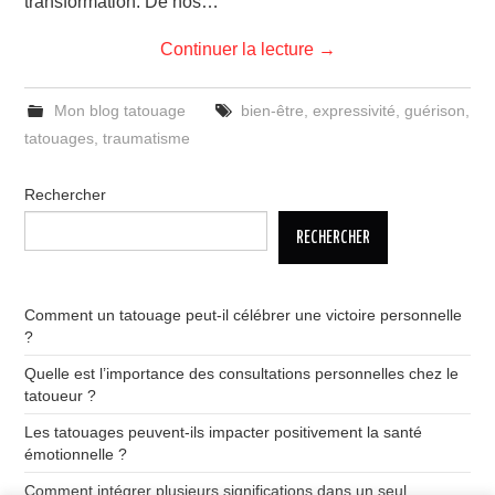
transformation. De nos…
Continuer la lecture
→
Mon blog tatouage
bien-être
,
expressivité
,
guérison
,
tatouages
,
traumatisme
Rechercher
RECHERCHER
Comment un tatouage peut-il célébrer une victoire personnelle
?
Quelle est l’importance des consultations personnelles chez le
tatoueur ?
Les tatouages peuvent-ils impacter positivement la santé
émotionnelle ?
Comment intégrer plusieurs significations dans un seul