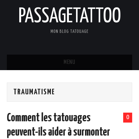
PASSAGETATTOO
MON BLOG TATOUAGE
MENU
ACCUEIL
TRAUMATISME
BLOG
TATOUAGES
Comment les tatouages
0
ART ET CULTURE
peuvent-ils aider à surmonter