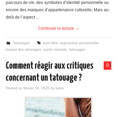
parcours de vie, des symboles d’identité personnelle ou
encore des marques d’appartenance culturelle. Mais au-
delà de l’aspect…
Continuer la lecture
→
Tatouages
bien-être
,
expression personnelle
,
impact des tatouages
,
santé mentale
,
tatouages
Comment réagir aux critiques
0
concernant un tatouage ?
Posted on
février 15, 2025
by
tatoo