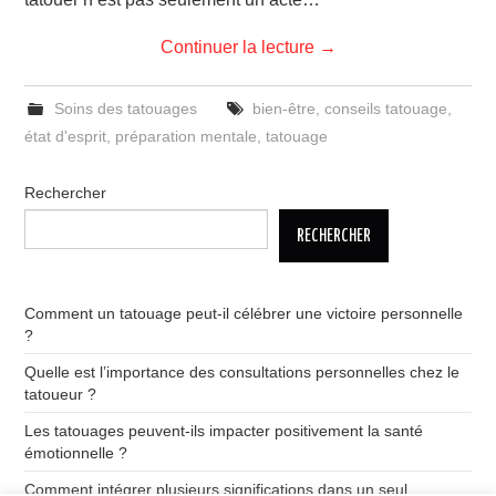
Continuer la lecture
→
Soins des tatouages
bien-être
,
conseils tatouage
,
état d'esprit
,
préparation mentale
,
tatouage
Rechercher
RECHERCHER
Comment un tatouage peut-il célébrer une victoire personnelle
?
Quelle est l’importance des consultations personnelles chez le
tatoueur ?
Les tatouages peuvent-ils impacter positivement la santé
émotionnelle ?
Comment intégrer plusieurs significations dans un seul