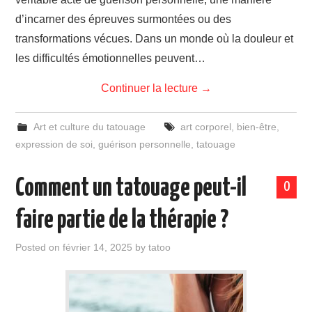
d’incarner des épreuves surmontées ou des
transformations vécues. Dans un monde où la douleur et
les difficultés émotionnelles peuvent…
Continuer la lecture
→
Art et culture du tatouage
art corporel
,
bien-être
,
expression de soi
,
guérison personnelle
,
tatouage
Comment un tatouage peut-il
0
faire partie de la thérapie ?
Posted on
février 14, 2025
by
tatoo