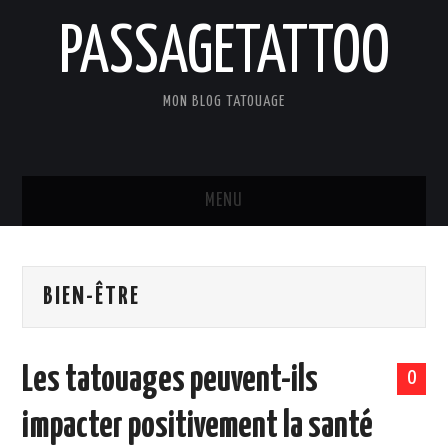
PASSAGETATTOO
MON BLOG TATOUAGE
MENU
ACCUEIL
BIEN-ÊTRE
BLOG
TATOUAGES
Les tatouages peuvent-ils
0
ART ET CULTURE
impacter positivement la santé