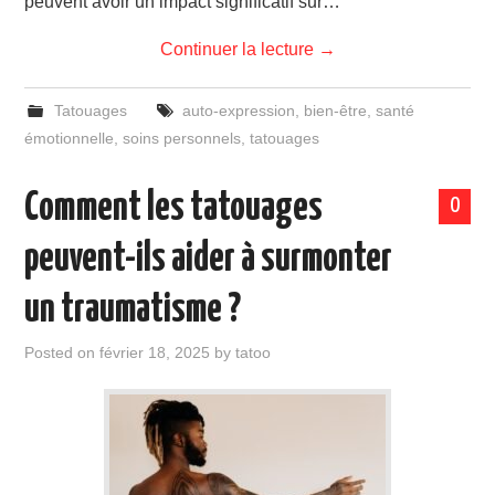
peuvent avoir un impact significatif sur…
Continuer la lecture
→
Tatouages
auto-expression
,
bien-être
,
santé
émotionnelle
,
soins personnels
,
tatouages
Comment les tatouages
0
peuvent-ils aider à surmonter
un traumatisme ?
Posted on
février 18, 2025
by
tatoo