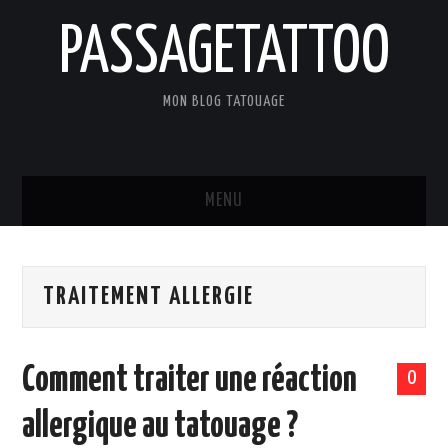
PASSAGETATTOO
MON BLOG TATOUAGE
MENU
ACCUEIL
TRAITEMENT ALLERGIE
BLOG
TATOUAGES
Comment traiter une réaction
0
ART ET CULTURE
allergique au tatouage ?