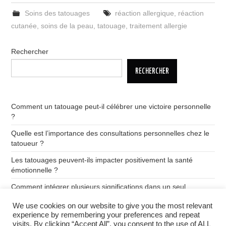
Soins des tatouages
réaction allergique
,
réaction
cutanée
,
soins de la peau
,
tatouage
,
traitement allergie
Rechercher
RECHERCHER
Comment un tatouage peut-il célébrer une victoire personnelle
?
Quelle est l’importance des consultations personnelles chez le
tatoueur ?
Les tatouages peuvent-ils impacter positivement la santé
émotionnelle ?
Comment intégrer plusieurs significations dans un seul
tatouage ?
We use cookies on our website to give you the most relevant
Quelle est la signification des tatouages de dragon ?
experience by remembering your preferences and repeat
visits. By clicking “Accept All”, you consent to the use of ALL