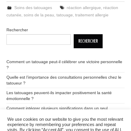
Soins des tatouages
réaction allergique
,
réaction
cutanée
,
soins de la peau
,
tatouage
,
traitement allergie
Rechercher
RECHERCHER
Comment un tatouage peut-il célébrer une victoire personnelle
?
Quelle est l’importance des consultations personnelles chez le
tatoueur ?
Les tatouages peuvent-ils impacter positivement la santé
émotionnelle ?
Comment intégrer plusieurs significations dans un seul
tatouage ?
We use cookies on our website to give you the most relevant
Quelle est la signification des tatouages de dragon ?
experience by remembering your preferences and repeat
visits. By clicking “Accept All”, you consent to the use of ALL