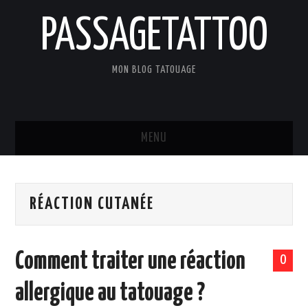
PASSAGETATTOO
MON BLOG TATOUAGE
MENU
ACCUEIL
RÉACTION CUTANÉE
BLOG
TATOUAGES
Comment traiter une réaction
0
ART ET CULTURE
allergique au tatouage ?