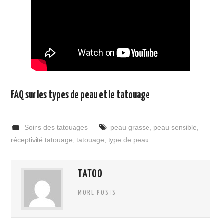
FAQ sur les types de peau et le tatouage
Soins des tatouages
peau grasse
,
peau sensible
,
réceptivité tatouage
,
tatouage
,
type de peau
TATOO
MORE POSTS