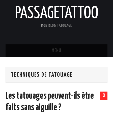
PASSAGETATTOO
MON BLOG TATOUAGE
MENU
ACCUEIL
TECHNIQUES DE TATOUAGE
BLOG
TATOUAGES
Les tatouages peuvent-ils être
0
ART ET CULTURE
faits sans aiguille ?