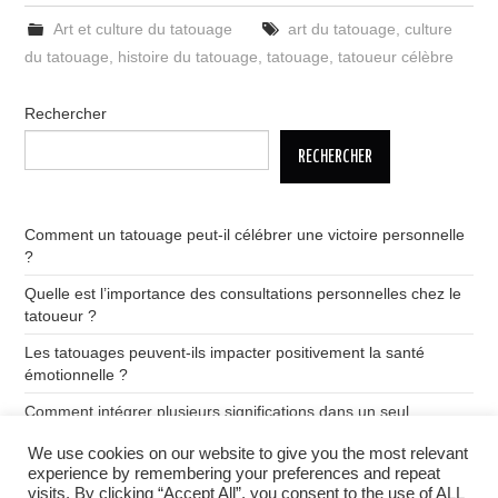
Art et culture du tatouage
art du tatouage
,
culture
du tatouage
,
histoire du tatouage
,
tatouage
,
tatoueur célèbre
Rechercher
RECHERCHER
Comment un tatouage peut-il célébrer une victoire personnelle
?
Quelle est l’importance des consultations personnelles chez le
tatoueur ?
Les tatouages peuvent-ils impacter positivement la santé
émotionnelle ?
Comment intégrer plusieurs significations dans un seul
tatouage ?
We use cookies on our website to give you the most relevant
Quelle est la signification des tatouages de dragon ?
experience by remembering your preferences and repeat
visits. By clicking “Accept All”, you consent to the use of ALL