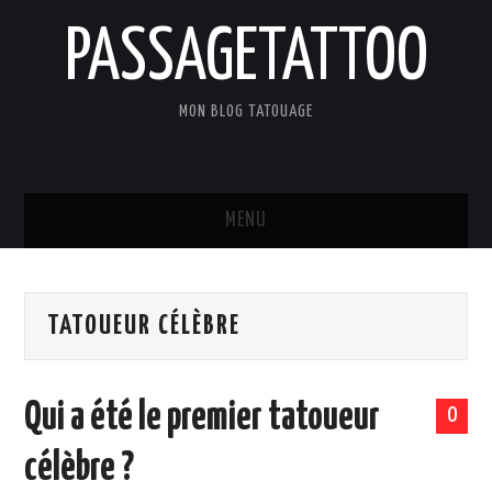
PASSAGETATTOO
MON BLOG TATOUAGE
MENU
ACCUEIL
TATOUEUR CÉLÈBRE
BLOG
TATOUAGES
Qui a été le premier tatoueur
0
ART ET CULTURE
célèbre ?