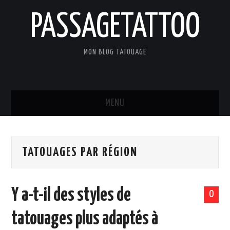
PASSAGETATTOO
MON BLOG TATOUAGE
MENU
ACCUEIL
TATOUAGES PAR RÉGION
BLOG
TATOUAGES
Y a-t-il des styles de
0
ART ET CULTURE
tatouages plus adaptés à