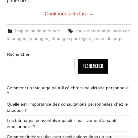
partie de…
Continuer la lecture
→
Inspiration de tatouage
choix du tatouage
,
styles de
tatouages
,
tatouages
,
tatouages par région
,
zones du corps
Rechercher
RECHERCHER
Comment un tatouage peut-il célébrer une victoire personnelle
?
Quelle est l’importance des consultations personnelles chez le
tatoueur ?
Les tatouages peuvent-ils impacter positivement la santé
émotionnelle ?
Comment intégrer plusieurs significations dans un seul