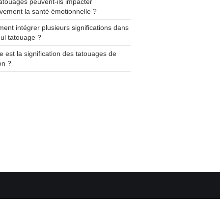
atouages peuvent-ils impacter
ivement la santé émotionnelle ?
nt intégrer plusieurs significations dans
ul tatouage ?
e est la signification des tatouages de
on ?