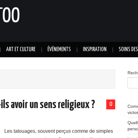
TOO
ART ET CULTURE
ÉVÉNEMENTS
INSPIRATION
SOINS DE
Rech
ls avoir un sens religieux ?
0
Comme
victo
Quell
perso
Les tatouages, souvent perçus comme de simples