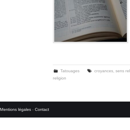
Tatouages
croyances
,
sens rel
religion
Mentions légales
-
Contact