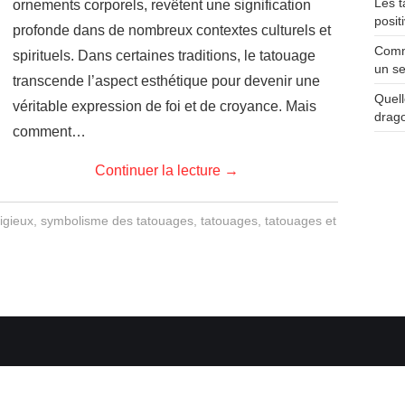
Les t
ornements corporels, revêtent une signification
posit
profonde dans de nombreux contextes culturels et
Comme
spirituels. Dans certaines traditions, le tatouage
un se
transcende l’aspect esthétique pour devenir une
Quell
véritable expression de foi et de croyance. Mais
drag
comment…
Continuer la lecture
→
igieux
,
symbolisme des tatouages
,
tatouages
,
tatouages et