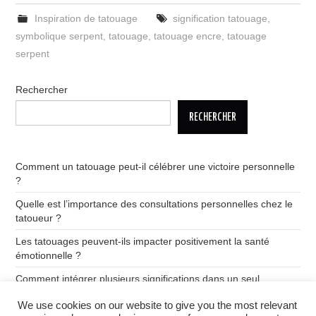
Inspiration de tatouage
signification tatouage
,
symbolique serpent
,
tatouage
,
tatouage encre
,
tatouage
serpent
Rechercher
RECHERCHER
Comment un tatouage peut-il célébrer une victoire personnelle
?
Quelle est l’importance des consultations personnelles chez le
tatoueur ?
Les tatouages peuvent-ils impacter positivement la santé
émotionnelle ?
Comment intégrer plusieurs significations dans un seul
tatouage ?
We use cookies on our website to give you the most relevant