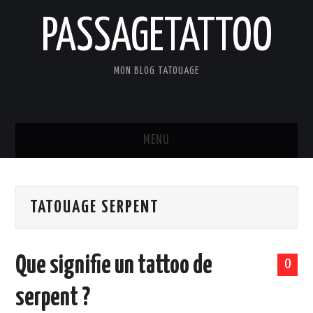
PASSAGETATTOO
MON BLOG TATOUAGE
MENU
ACCUEIL
TATOUAGE SERPENT
BLOG
TATOUAGES
Que signifie un tattoo de
0
ART ET CULTURE
serpent ?