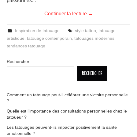
passionnés.…
Continuer la lecture
→
Inspiration de tatouage
style tattoo
,
tatouage
artistique
,
tatouage contemporain
,
tatouages modernes
,
tendances tatouage
Rechercher
RECHERCHER
Comment un tatouage peut-il célébrer une victoire personnelle
?
Quelle est l’importance des consultations personnelles chez le
tatoueur ?
Les tatouages peuvent-ils impacter positivement la santé
émotionnelle ?