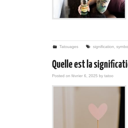
Tatouages
signification
,
symbo
Quelle est la significa
Posted on
février 6, 2025
by
tatoo