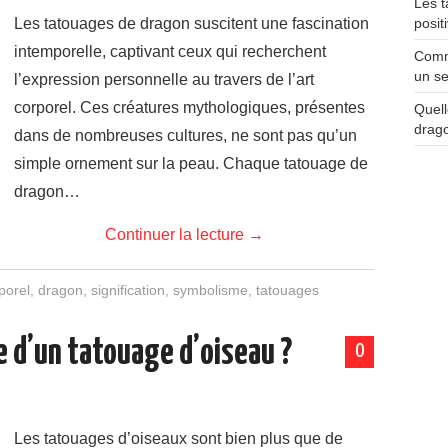
Les t
Les tatouages de dragon suscitent une fascination
posit
intemporelle, captivant ceux qui recherchent
Comme
un se
l’expression personnelle au travers de l’art
corporel. Ces créatures mythologiques, présentes
Quell
drag
dans de nombreuses cultures, ne sont pas qu’un
simple ornement sur la peau. Chaque tatouage de
dragon…
Continuer la lecture
→
porel
,
dragon
,
signification
,
symbolisme
,
tatouages
e d’un tatouage d’oiseau ?
0
Les tatouages d’oiseaux sont bien plus que de