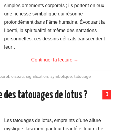
simples ornements corporels ; ils portent en eux
une richesse symbolique qui résonne
profondément dans l’âme humaine. Évoquant la
liberté, la spiritualité et même des narrations
personnelles, ces dessins délicats transcendent
leur…
Continuer la lecture
→
porel
,
oiseau
,
signification
,
symbolique
,
tatouage
e des tatouages de lotus ?
0
Les tatouages de lotus, empreints d’une allure
mystique, fascinent par leur beauté et leur riche