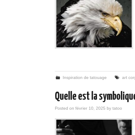
Inspiration de tatouage
art cor
Quelle est la symboliqu
Posted on
février 10, 2025
by
tatoo