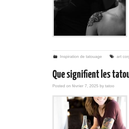
Inspiration de tatouage
art cor
Que signifient les tato
Posted on
février 7, 2025
by
tatoo