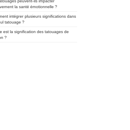
atouages peuvent-ils impacter
ivement la santé émotionnelle ?
nt intégrer plusieurs significations dans
ul tatouage ?
e est la signification des tatouages de
on ?