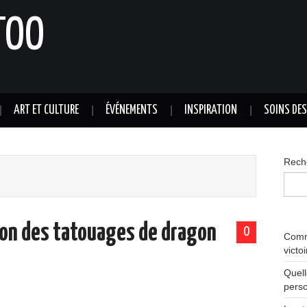
TOO
ART ET CULTURE
ÉVÉNEMENTS
INSPIRATION
SOINS DE
Rech
tion des tatouages de dragon
0
Comme
victo
Quell
perso