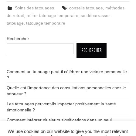
Soins des tatouages
conseils tatouage
,
méthodes
de retrait
,
retirer tatouage temporaire
,
se débarrasser
tatouage
,
tatouage temporaire
Rechercher
RECHERCHER
Comment un tatouage peut-il célébrer une victoire personnelle
?
Quelle est l’importance des consultations personnelles chez le
tatoueur ?
Les tatouages peuvent-ils impacter positivement la santé
émotionnelle ?
Comment intégrer plusieurs significations dans un seul
tatouage ?
We use cookies on our website to give you the most relevant