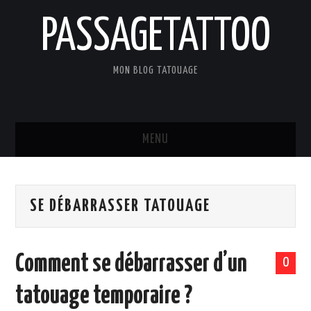
PASSAGETATTOO
MON BLOG TATOUAGE
MENU
ACCUEIL
SE DÉBARRASSER TATOUAGE
BLOG
TATOUAGES
Comment se débarrasser d’un
0
ART ET CULTURE
tatouage temporaire ?