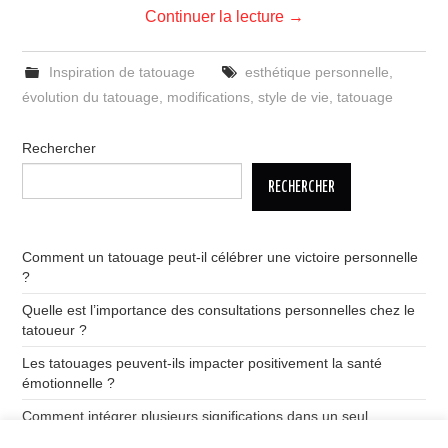
Continuer la lecture
→
Inspiration de tatouage
esthétique personnelle
,
évolution du tatouage
,
modifications
,
style de vie
,
tatouage
Rechercher
RECHERCHER
Comment un tatouage peut-il célébrer une victoire personnelle
?
Quelle est l’importance des consultations personnelles chez le
tatoueur ?
Les tatouages peuvent-ils impacter positivement la santé
émotionnelle ?
Comment intégrer plusieurs significations dans un seul
tatouage ?