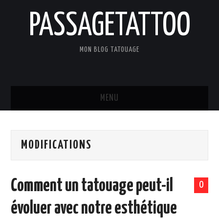
PASSAGETATTOO
MON BLOG TATOUAGE
MENU
ACCUEIL
MODIFICATIONS
BLOG
TATOUAGES
Comment un tatouage peut-il
0
ART ET CULTURE
évoluer avec notre esthétique