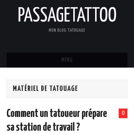
PASSAGETATTOO
MON BLOG TATOUAGE
MENU
ACCUEIL
MATÉRIEL DE TATOUAGE
BLOG
TATOUAGES
Comment un tatoueur prépare
0
ART ET CULTURE
sa station de travail ?