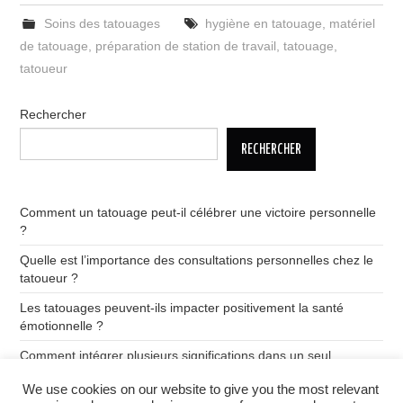
Soins des tatouages
hygiène en tatouage
,
matériel
de tatouage
,
préparation de station de travail
,
tatouage
,
tatoueur
Rechercher
RECHERCHER
Comment un tatouage peut-il célébrer une victoire personnelle
?
Quelle est l’importance des consultations personnelles chez le
tatoueur ?
Les tatouages peuvent-ils impacter positivement la santé
émotionnelle ?
Comment intégrer plusieurs significations dans un seul
tatouage ?
We use cookies on our website to give you the most relevant