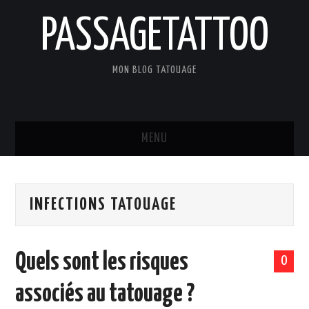
PASSAGETATTOO
MON BLOG TATOUAGE
MENU
ACCUEIL
INFECTIONS TATOUAGE
BLOG
TATOUAGES
Quels sont les risques
0
ART ET CULTURE
associés au tatouage ?