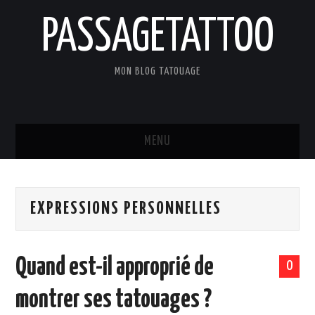
PASSAGETATTOO
MON BLOG TATOUAGE
MENU
ACCUEIL
EXPRESSIONS PERSONNELLES
BLOG
TATOUAGES
Quand est-il approprié de
0
ART ET CULTURE
montrer ses tatouages ?