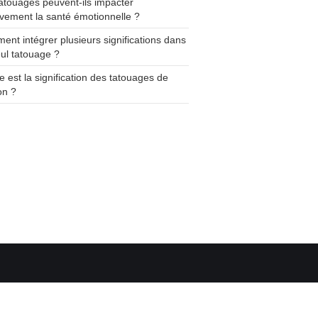
atouages peuvent-ils impacter
ivement la santé émotionnelle ?
nt intégrer plusieurs significations dans
ul tatouage ?
e est la signification des tatouages de
on ?