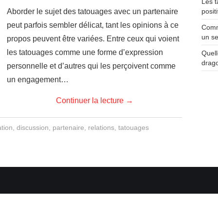
Les t
Aborder le sujet des tatouages avec un partenaire
posit
peut parfois sembler délicat, tant les opinions à ce
Comme
un se
propos peuvent être variées. Entre ceux qui voient
les tatouages comme une forme d’expression
Quell
drag
personnelle et d’autres qui les perçoivent comme
un engagement…
Continuer la lecture
→
tion
,
discussion
,
partenaire
,
relations
,
tatouages