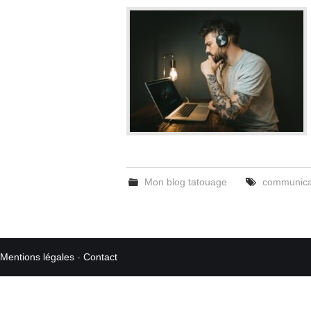
Mon blog tatouage
communica
Mentions légales
-
Contact