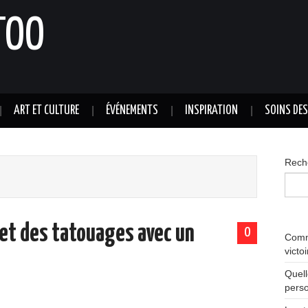
TOO
ART ET CULTURE
ÉVÉNEMENTS
INSPIRATION
SOINS DE
Rech
et des tatouages avec un
0
Comme
victo
Quell
perso