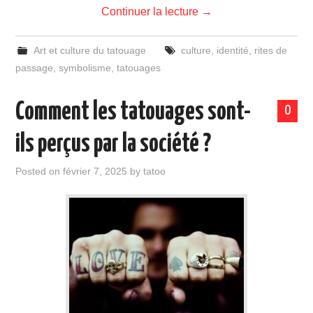
Continuer la lecture
→
Art et culture du tatouage
culture
,
identité
,
rites de
passage
,
symbolisme
,
tatouages
Comment les tatouages sont-
0
ils perçus par la société ?
Posted on
février 7, 2025
by
tatoo