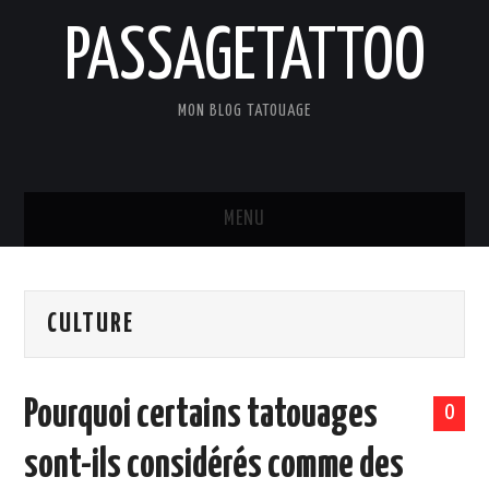
PASSAGETATTOO
MON BLOG TATOUAGE
MENU
ACCUEIL
CULTURE
BLOG
TATOUAGES
Pourquoi certains tatouages
0
ART ET CULTURE
sont-ils considérés comme des