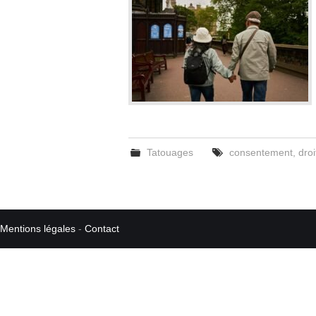
Tatouages
consentement
,
droi
Mentions légales
-
Contact