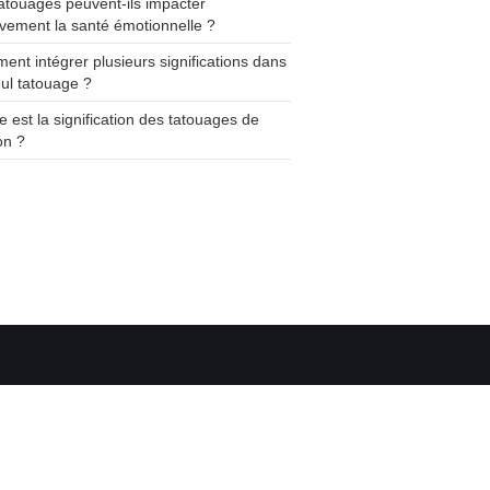
atouages peuvent-ils impacter
ivement la santé émotionnelle ?
nt intégrer plusieurs significations dans
ul tatouage ?
e est la signification des tatouages de
on ?