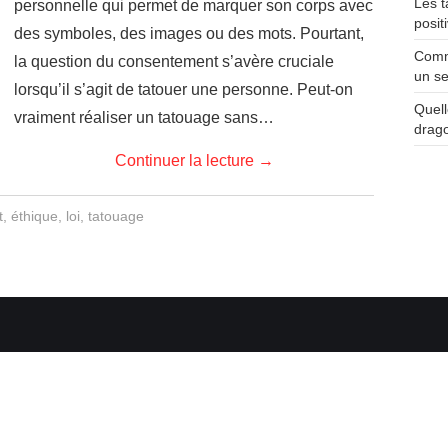
Les t
personnelle qui permet de marquer son corps avec
posit
des symboles, des images ou des mots. Pourtant,
Comme
la question du consentement s’avère cruciale
un se
lorsqu’il s’agit de tatouer une personne. Peut-on
Quell
vraiment réaliser un tatouage sans…
drag
Continuer la lecture
→
t
,
éthique
,
loi
,
tatouage