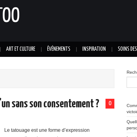
TOO
ART ET CULTURE
ÉVÉNEMENTS
INSPIRATION
SOINS DE
Rech
’un sans son consentement ?
0
Comme
victo
Quell
perso
Le tatouage est une forme d’expression