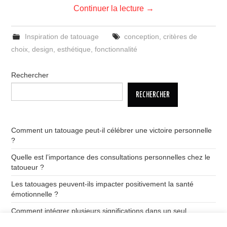
Continuer la lecture
→
Inspiration de tatouage
conception
,
critères de
choix
,
design
,
esthétique
,
fonctionnalité
Rechercher
RECHERCHER
Comment un tatouage peut-il célébrer une victoire personnelle
?
Quelle est l’importance des consultations personnelles chez le
tatoueur ?
Les tatouages peuvent-ils impacter positivement la santé
émotionnelle ?
Comment intégrer plusieurs significations dans un seul
tatouage ?