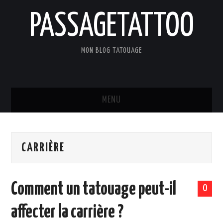
PASSAGETATTOO
MON BLOG TATOUAGE
MENU
ACCUEIL
CARRIÈRE
BLOG
TATOUAGES
Comment un tatouage peut-il
0
ART ET CULTURE
affecter la carrière ?