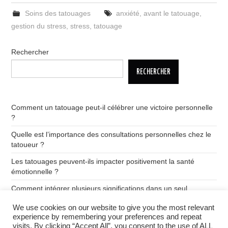
Soins des tatouages
anxiété
,
avant le tatouage
,
gestion du stress
,
stress
,
tatouage
Rechercher
RECHERCHER
Comment un tatouage peut-il célébrer une victoire personnelle
?
Quelle est l’importance des consultations personnelles chez le
tatoueur ?
Les tatouages peuvent-ils impacter positivement la santé
émotionnelle ?
Comment intégrer plusieurs significations dans un seul
tatouage ?
We use cookies on our website to give you the most relevant
Quelle est la signification des tatouages de dragon ?
experience by remembering your preferences and repeat
visits. By clicking “Accept All”, you consent to the use of ALL