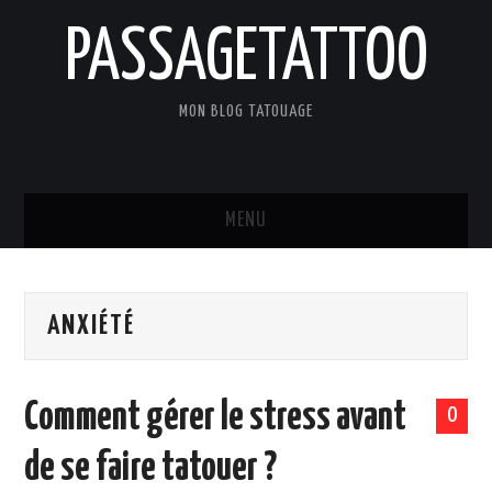
PASSAGETATTOO
MON BLOG TATOUAGE
MENU
ACCUEIL
ANXIÉTÉ
BLOG
TATOUAGES
Comment gérer le stress avant
0
ART ET CULTURE
de se faire tatouer ?