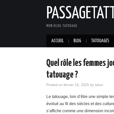
PASSAGETAT
MON BLOG TATOUAGE
ACCUEIL
BLOG
TATOUAGES
Quel rôle les femmes jo
tatouage ?
Posted on
février 16, 2025
by
tatoo
Le tatouage, loin d’être une simple t
évolué au fil des siècles et des cultu
s’affiche comme une dimension incontou