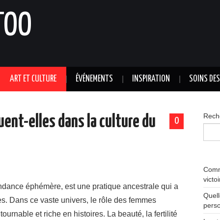
TOO
ART ET CULTURE
ÉVÉNEMENTS
INSPIRATION
SOINS DE
Rech
uent-elles dans la culture du
0
Comme
victo
endance éphémère, est une pratique ancestrale qui a
Quell
res. Dans ce vaste univers, le rôle des femmes
perso
rnable et riche en histoires. La beauté, la fertilité