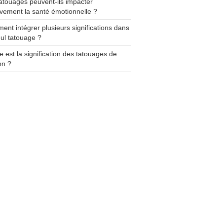
atouages peuvent-ils impacter
ivement la santé émotionnelle ?
nt intégrer plusieurs significations dans
ul tatouage ?
e est la signification des tatouages de
on ?