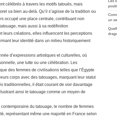
Les t
nt célébrés à travers les motifs tatoués, mais
posit
rel va bien au-delà. Qu’il s’agisse de la tradition ou
Comme
urs occupé une place centrale, contribuant non
un se
 tatouage, mais aussi à sa redéfinition
Quell
t leurs créations, elles influencent les perceptions
drag
firmant leur identité dans un milieu historiquement
nnée d’expressions artistiques et culturelles, où
sonnelle, une lutte ou une célébration. Les
que des femmes de civilisations telles que l’Égypte
eurs corps avec des tatouages, marquant leur statut
és traditionnelles, il était courant de voir davantage
lustrant ainsi le tatouage comme un moyen de
ure contemporaine du tatouage, le nombre de femmes
é, représentant même une majorité en France selon