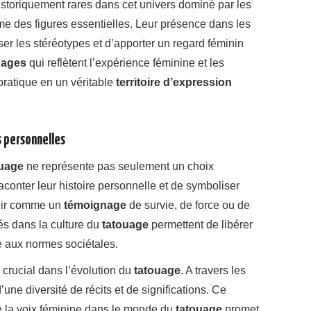
istoriquement rares dans cet univers dominé par les
e des figures essentielles. Leur présence dans les
er les stéréotypes et d’apporter un regard féminin
uages
qui reflètent l’expérience féminine et les
pratique en un véritable
territoire d’expression
 personnelles
ouage
ne représente pas seulement un choix
conter leur histoire personnelle et de symboliser
enir comme un
témoignage
de survie, de force ou de
és dans la culture du
tatouage
permettent de libérer
ce aux normes sociétales.
crucial dans l’évolution du
tatouage
. A travers les
d’une diversité de récits et de significations. Ce
e la voix féminine dans le monde du
tatouage
promet