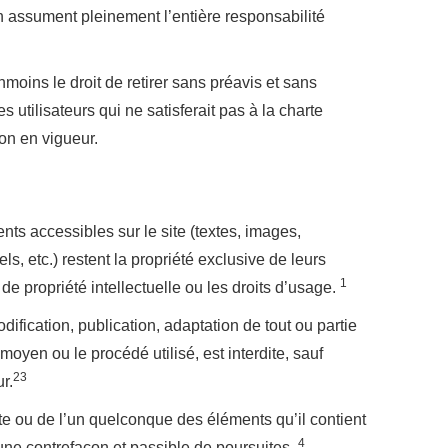
en assument pleinement l’entière responsabilité
nmoins le droit de retirer sans préavis et sans
s utilisateurs qui ne satisferait pas à la charte
ion en vigueur.
nts accessibles sur le site (textes, images,
ls, etc.) restent la propriété exclusive de leurs
1
de propriété intellectuelle ou les droits d’usage.
dification, publication, adaptation de tout ou partie
moyen ou le procédé utilisé, est interdite, sauf
2
3
r.
ite ou de l’un quelconque des éléments qu’il contient
4
une contrefaçon et passible de poursuites.