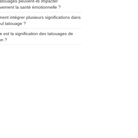
atouages peuvent-ils impacter
ivement la santé émotionnelle ?
nt intégrer plusieurs significations dans
ul tatouage ?
e est la signification des tatouages de
on ?