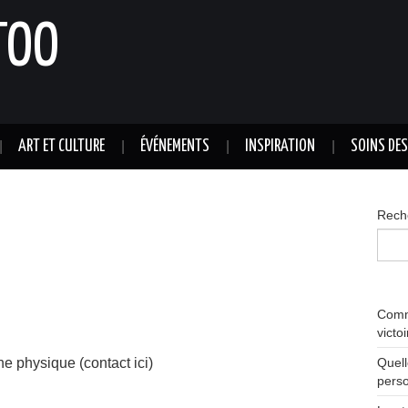
TOO
ART ET CULTURE
ÉVÉNEMENTS
INSPIRATION
SOINS DE
Rech
Comme
victo
Quell
e physique (contact ici)
perso